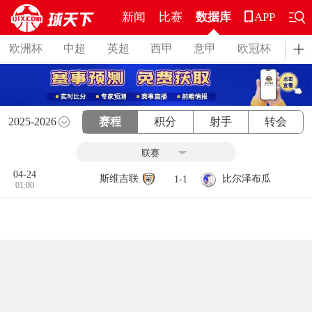
新闻
比赛
数据库
APP
欧洲杯
中超
英超
西甲
意甲
欧冠杯
德
2025-2026
赛程
积分
射手
转会
04-24
斯维吉联
比尔泽布瓜
1-1
01:00