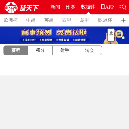
新闻
比赛
数据库
APP
欧洲杯
中超
英超
西甲
意甲
欧冠杯
德
赛程
积分
射手
转会