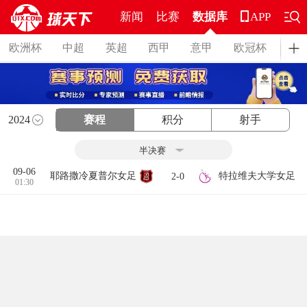
新闻
比赛
数据库
APP
欧洲杯
中超
英超
西甲
意甲
欧冠杯
德
2024
赛程
积分
射手
09-06
耶路撒冷夏普尔女足
特拉维夫大学女足
2-0
01:30