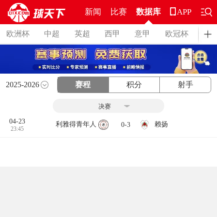
新闻
比赛
数据库
APP
欧洲杯
中超
英超
西甲
意甲
欧冠杯
德
2025-2026
赛程
积分
射手
04-23
赖扬
利雅得青年人
0-3
23:45