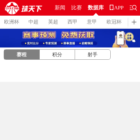
新闻
比赛
数据库
APP
欧洲杯
中超
英超
西甲
意甲
欧冠杯
德
赛程
积分
射手