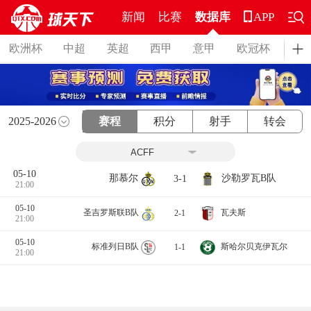
新闻
比赛
数据库
APP
欧洲杯
中超
英超
西甲
意甲
欧冠杯
德
2025-2026
赛程
积分
射手
转会
05-10
那慕尔
沙勒罗瓦B队
3-1
21:00
05-10
圣吉罗斯联B队
瓦夫斯
2-1
21:00
05-10
标准列日B队
斯哈尔贝克伊瓦尔
1-1
21:00