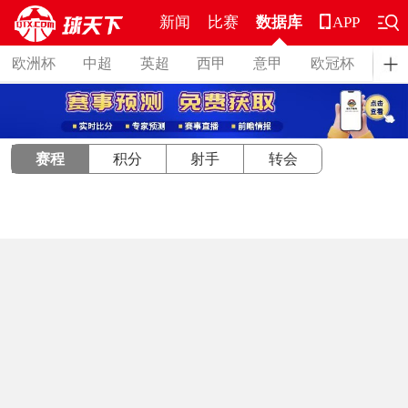
新闻
比赛
数据库
APP
欧洲杯
中超
英超
西甲
意甲
欧冠杯
德
赛程
积分
射手
转会