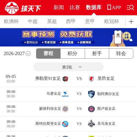
新闻
比赛
数据库
APP
欧洲杯
中超
英超
西甲
意甲
欧冠杯
德
2026-2027
赛程
积分
射手
转会
09-05
弗勒里91女足
里昂女足
VS
03:00
09-06
马赛女足
勒阿弗尔女足
VS
00:00
09-06
蒙彼利埃女足
图卢兹女足
VS
00:00
09-06
圣马洛女足
斯特拉斯堡女足
VS
00:00
09-06