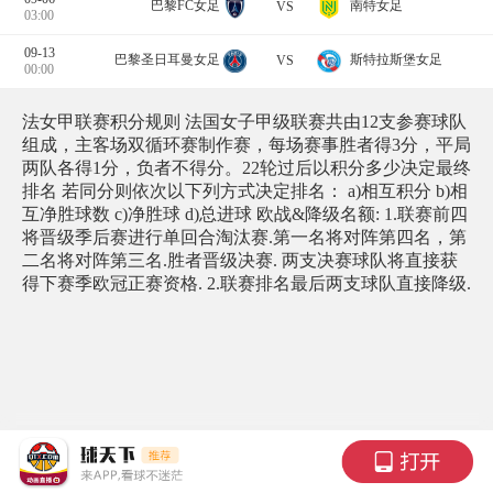
巴黎FC女足
南特女足
VS
03:00
09-13
巴黎圣日耳曼女足
斯特拉斯堡女足
VS
00:00
法女甲联赛积分规则 法国女子甲级联赛共由12支参赛球队
组成，主客场双循环赛制作赛，每场赛事胜者得3分，平局
两队各得1分，负者不得分。22轮过后以积分多少决定最终
排名 若同分则依次以下列方式决定排名： a)相互积分 b)相
互净胜球数 c)净胜球 d)总进球 欧战&降级名额: 1.联赛前四
将晋级季后赛进行单回合淘汰赛.第一名将对阵第四名，第
二名将对阵第三名.胜者晋级决赛. 两支决赛球队将直接获
得下赛季欧冠正赛资格. 2.联赛排名最后两支球队直接降级.